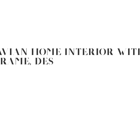
HEM
TJÄNSTER
HYRESLEDIGT
FELANMÄLA
vian home interior wit
rame, des