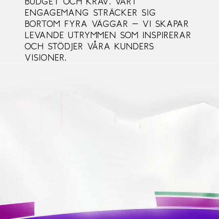
budget och krav. Vårt
engagemang sträcker sig
bortom fyra väggar – vi skapar
levande utrymmen som inspirerar
och stödjer våra kunders
visioner.
Videospelare